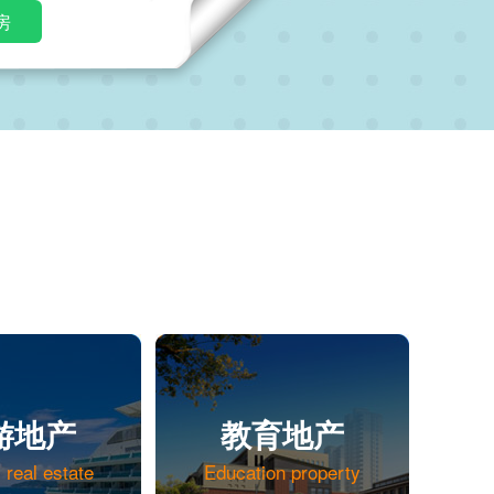
房
游地产
教育地产
 real estate
Education property