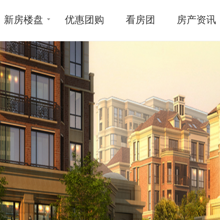
新房楼盘
优惠团购
看房团
房产资讯